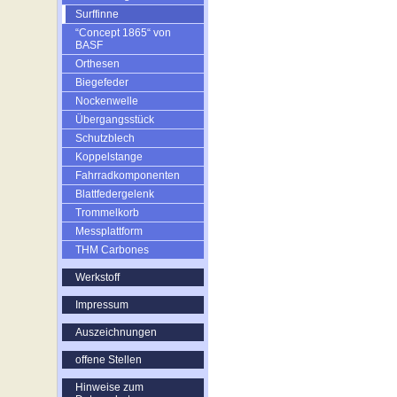
Surffinne
“Concept 1865“ von
BASF
Orthesen
Biegefeder
Nockenwelle
Übergangsstück
Schutzblech
Koppelstange
Fahrradkomponenten
Blattfedergelenk
Trommelkorb
Messplattform
THM Carbones
Werkstoff
Impressum
Auszeichnungen
offene Stellen
Hinweise zum