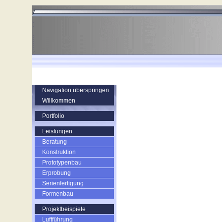
Navigation überspringen
Willkommen
Portfolio
Leistungen
Beratung
Konstruktion
Prototypenbau
Erprobung
Serienfertigung
Formenbau
Projektbeispiele
Luftführung